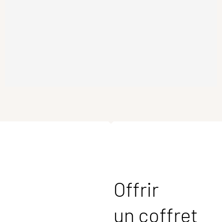
Rhum arrangé artisanal ananas Victoria
33,00
€
Offrir
un coffret