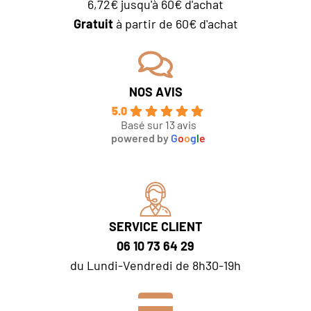
6,72€ jusqu'à 60€ d'achat
x rhum 
n 😊
aborda
Gratuit
à partir de 60€ d'achat
à la 
ble, ce 
vanille 
qui est 
absolu
rare.
ment 
C’est 
NOS AVIS
délicie
devenu 
5.0
ux ! 😍
un de 
Basé sur 13 avis
mes 
powered by
G
o
o
g
l
e
coups 
de 
cœur, 
autant 
à offrir 
SERVICE CLIENT
(leurs 
06 10 73 64 29
coffret
s sont 
du Lundi-Vendredi de 8h30-19h
vraime
nt 