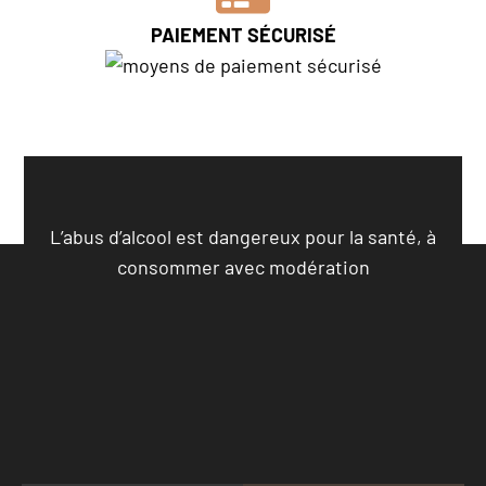
unique
s) qu’à 
PAIEMENT SÉCURISÉ
partag
er lors 
d’évén
ement
s pro 
ou 
entre 
L’abus d’alcool est dangereux pour la santé, à
amis. 
Une 
consommer avec modération
marqu
e qui 
sort du 
lot et 
que je 
recom
mande 
les 