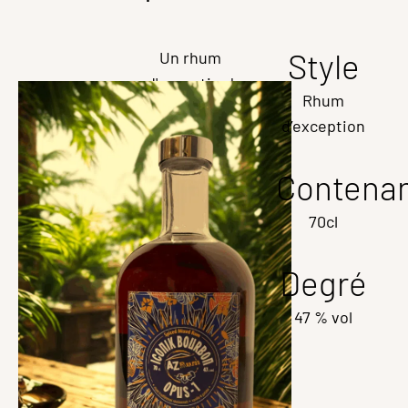
Style
Un rhum
d'exception!
Rhum
Iconik
d’exception
Bourbon
Contena
70cl
Rhum Épicé
d’exception
Degré
à la Vanille
47 % vol
Bourbon et
au Galabé