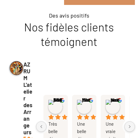
Des avis positifs
Nos fidèles clients
témoignent
AZ
RU
M
L'at
elie
r
Angéline LAGOUTTE
Mathilde Ribeiro
Helena Nesterova
des
il y a 9 mois
il y a 10 mois
il y a 1 an
Arr
an
Très 
Une 
Une 
R
ge
belle 
belle 
vraie 
a
urs