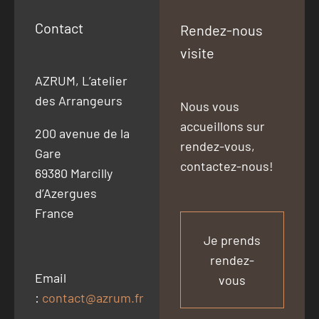
yeux 
fermés 
Contact
Rendez-nous
! Merci 
visite
!
AZRUM, L’atelier
des Arrangeurs
Nous vous
accueillons sur
200 avenue de la
rendez-vous,
Gare
contactez-nous!
69380 Marcilly
d’Azergues
France
Je prends
rendez-
Email
vous
:
contact@azrum.fr