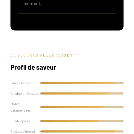
méritent.
CE QUE VOUS ALLEZ RESSENTIR
Profil de saveur
Vanille Bourbon
Galabé (profondeur)
Notes
caramélisées
Finale épicée
Structure (rhum)