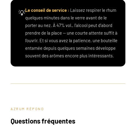
Le conseil de service :
Laissez respirer le rhum
💡
quelques minutes dans le verre avant de le
porter au nez. À 47% vol., l’alcool peut d’abord
prendre de la place — une courte attente suffit à
l’ouvrir. Et si vous avez la patience, une bouteille
entamée depuis quelques semaines développe
souvent des arômes encore plus intéressants.
AZRUM RÉPOND
Questions fréquentes