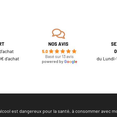
RT
NOS AVIS
SE
d'achat
0
5.0
Basé sur 13 avis
0€ d'achat
du Lundi-
powered by
G
o
o
g
l
e
’alcool est dangereux pour la santé, à consommer avec m